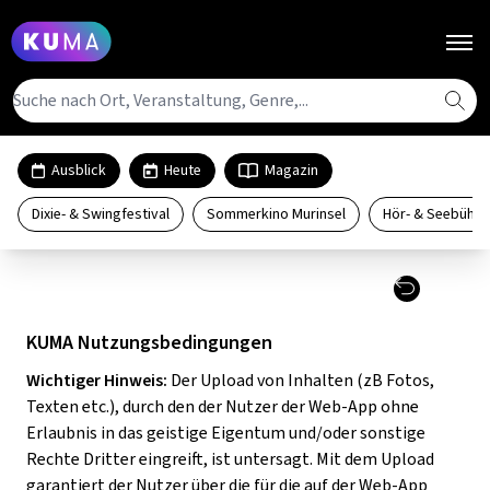
ORTE
Ausblick
Heute
Magazin
ÜBERSICHT ORTE
Dixie- & Swingfestival
Sommerkino Murinsel
Hör- & Seebühne
KATEGORIEN
AUSSEERLAND SALZKAMMERGUT
ÜBERSICHT KATEGORIEN
HIGHLIGHTS
ERZBERG LEOBEN
ÜBERSICHT AUSSEERLAND
AUSSTELLUNG
SALZKAMMERGUT
GESAEUSE
ÜBERSICHT HIGHLIGHTS
KUMA Nutzungsbedingungen
ÜBERSICHT ERZBERG LEOBEN
MAGAZIN
BÜHNE
ÜBERSICHT AUSSTELLUNG
LITERATURMUSEUM ALTAUSSEE
Wichtiger Hinweis:
Der Upload von Inhalten (zB Fotos,
GRAZ
LA STRADA
KULTURQUARTIER LEOBEN
ÜBERSICHT GESAEUSE
ERLEBNIS
ALLE BEITRÄGE
Texten etc.), durch den der Nutzer der Web-App ohne
BILDENDE KUNST
ÜBERSICHT BÜHNE
FESTPLATZ FISCHERERFELD
MEHR
HOCHSTEIERMARK
HOCHSOMMER
Erlaubnis in das geistige Eigentum und/oder sonstige
LIVE CONGRESS LEOBEN
BENEDIKTINERSTIFT ADMONT
ÜBERSICHT GRAZ
FILM
ESSEN & TRINKEN
DESIGN
THEATER
ÜBERSICHT ERLEBNIS
Rechte Dritter eingreift, ist untersagt. Mit dem Upload
PFARRKIRCHE ST. ÄGID ZU ALTAUSSEE
MURAU
FREIE SZENE GRAZ
ABOUT KUMA
STADTTHEATER LEOBEN
KULTURHAUS LIEZEN
KUNSTHAUS GRAZ
ÜBERSICHT HOCHSTEIERMARK
garantiert der Nutzer über die für die auf der Web-App