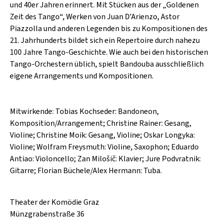
SCHLAGER
und 40er Jahren erinnert. Mit Stücken aus der „Goldenen
CAFÉ WOLF
Zeit des Tango“, Werken von Juan D’Arienzo, Astor
KULTURLAND STEIERMARK
HARD & HEAVY
Piazzolla und anderen Legenden bis zu Kompositionen des
POSTGARAGE
21. Jahrhunderts bildet sich ein Repertoire durch nahezu
SINGER-SONGWRITER
KUNSTGARTEN
100 Jahre Tango-Geschichte. Wie auch bei den historischen
VOLKSMUSIK
Tango-Orchestern üblich, spielt Bandouba ausschließlich
KRISTALLWERK
eigene Arrangements und Kompositionen.
GOLD & PECH THEATER
Mitwirkende: Tobias Kochseder: Bandoneon,
Komposition/Arrangement; Christine Rainer: Gesang,
Violine; Christine Moik: Gesang, Violine; Oskar Longyka:
Violine; Wolfram Freysmuth: Violine, Saxophon; Eduardo
Antiao: Violoncello; Zan Milošič: Klavier; Jure Podvratnik:
Gitarre; Florian Büchele/Alex Hermann: Tuba.
Theater der Komödie Graz
Münzgrabenstraße 36