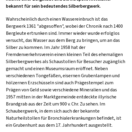
SCHLAGER
bekannt für sein bedeutendes Silberbergwerk.
CAFÉ WOLF
KULTURLAND STEIERMARK
HARD & HEAVY
POSTGARAGE
Wahrscheinlich durch einen Wassereinbruch ist das
SINGER-SONGWRITER
Bergwerk 1361 "abgesoffen", wobei der Chronik nach 1400
KUNSTGARTEN
Bergleute ertrunken sind. Immer wieder wurde erfolglos
VOLKSMUSIK
versucht, das Wasser aus dem Berg zu bringen, um an das
KRISTALLWERK
Silber zu kommen. Im Jahr 1958 hat der
GOLD & PECH THEATER
Fremdenverkehrsverein einen kleinen Teil des ehemaligen
Silberbergwerkes als Schaustollen für Besucher zugänglich
gemacht und einen Museumsraum eröffnet. Neben
verschiedenen Tongefäßen, eisernen Grubenlampen und
hölzernen Erzschüsseln sind auch Prägestempel zum
Prägen von Geld sowie verschiedene Mineralien und das
1957 mitten in der Marktgemeinde entdeckte illyrische
Brandgrab aus der Zeit um 900 v. Chr. Zu sehen. Im
Schaubergwerk, in dem sich auch der bekannte
Naturheilstollen für Bronchialerkrankungen befindet, ist
ein Grubenhunt aus dem 17. Jahrhundert ausgestellt.