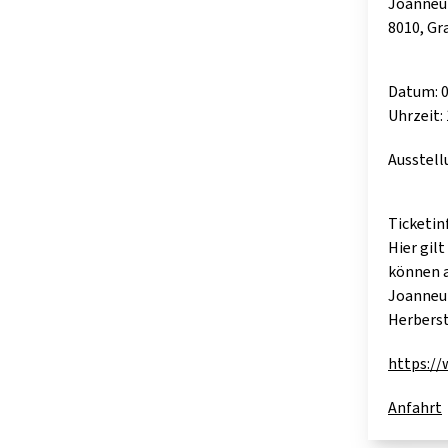
Joanneu
8010, Gr
Datum: 0
Uhrzeit: 
Ausstell
Ticketin
Hier gilt
können a
Joanneu
Herberst
https:/
Anfahrt