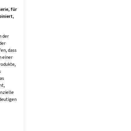
erie, für
iniert,
n der
der
fen, dass
m einer
rodukte,
s
das
ht,
nzielle
ndeutigen