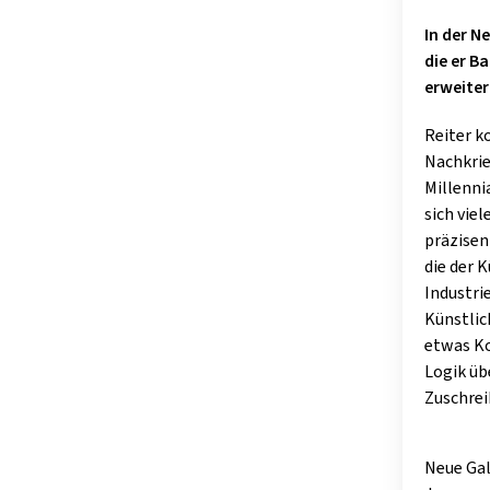
In der N
die er 
erweiter
Reiter k
Nachkrie
Millenni
sich vie
präzisen
die der 
Industrie
Künstlic
etwas Ko
Logik üb
Zuschrei
Neue Gal