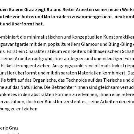
GOLD & PECH THEATER
euen Galerie Graz zeigt Roland Reiter Arbeiten seiner neuen Werks
Bauteile von Autos und Motorrädern zusammengesucht, neu komb
t und überformt hat.
ombiniert die minimalistischen und konzeptuellen Kunstpraktike
gsavantgarde mit dem popkulturellem Glamour und Bling-Bling 
als. Es ist ein Charakteristikum von Reiters bildhauerischem Schaf
le seiner Arbeiten aufgrund ihrer ambiguen und uneindeutigen For
 Etikettierung entziehen. Ausgangspunkt sind oftmals Industriep
Künstler überformt und mit disparaten Materialien kombiniert. Da
lle trifft auf das Organische, das Technoide auf das Tierische und 
he auf das Natürliche. Die Betrachter*innen sind gleichsam versuc
nkretes in den abstrakten Formen zu erkennen, ihnen eine refere
erzustülpen, doch der Künstler versteht es, seine Arbeiten der ei
bung zu entziehen.
erie Graz