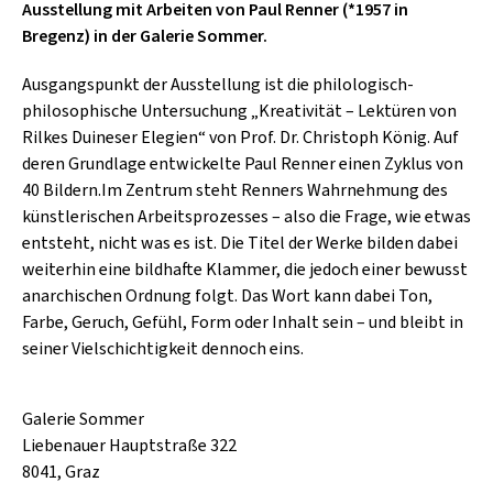
SCHLAGER
Ausstellung mit Arbeiten von Paul Renner (*1957 in
CAFÉ WOLF
Bregenz) in der Galerie Sommer.
KULTURLAND STEIERMARK
HARD & HEAVY
POSTGARAGE
Ausgangspunkt der Ausstellung ist die philologisch-
SINGER-SONGWRITER
philosophische Untersuchung „Kreativität – Lektüren von
KUNSTGARTEN
VOLKSMUSIK
Rilkes Duineser Elegien“ von Prof. Dr. Christoph König. Auf
KRISTALLWERK
deren Grundlage entwickelte Paul Renner einen Zyklus von
40 Bildern.Im Zentrum steht Renners Wahrnehmung des
GOLD & PECH THEATER
künstlerischen Arbeitsprozesses – also die Frage, wie etwas
entsteht, nicht was es ist. Die Titel der Werke bilden dabei
weiterhin eine bildhafte Klammer, die jedoch einer bewusst
anarchischen Ordnung folgt. Das Wort kann dabei Ton,
Farbe, Geruch, Gefühl, Form oder Inhalt sein – und bleibt in
seiner Vielschichtigkeit dennoch eins.
Galerie Sommer
Liebenauer Hauptstraße 322
8041, Graz