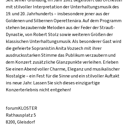
Seit seiner Gründung im Jahr 2001 begeistert das Orchester
SCHLAGER
CAFÉ WOLF
mit stilvoller Interpretation der Unterhaltungsmusik des
KULTURLAND STEIERMARK
HARD & HEAVY
19. und 20. Jahrhunderts – insbesondere jener aus der
POSTGARAGE
Goldenen und Silbernen Operettenära. Auf dem Programm
SINGER-SONGWRITER
stehen bezaubernde Melodien aus der Feder der Strauß-
KUNSTGARTEN
Dynastie, von Robert Stolz sowie weiteren Größen der
VOLKSMUSIK
KRISTALLWERK
klassischen Unterhaltungsmusik. Als besonderer Gast wird
die gefeierte Sopranistin Anita Vozsech mit ihrer
GOLD & PECH THEATER
ausdrucksstarken Stimme das Publikum verzaubern und
dem Konzert zusätzliche Glanzpunkte verleihen. Erleben
Sie einen Abend voller Charme, Eleganz und musikalischer
Nostalgie – ein Fest für die Sinne und ein stilvoller Auftakt
ins neue Jahr. Lassen Sie sich dieses einzigartige
Konzerterlebnis nicht entgehen!
forumKLOSTER
Rathausplatz 5
8200, Gleisdorf