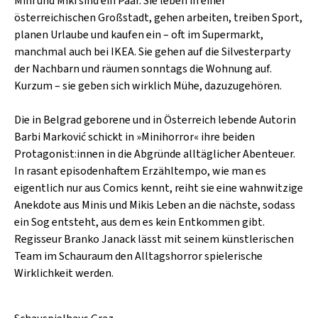
Mini und Miki sind ein Paar. Sie leben in einer
SCHLAGER
CAFÉ WOLF
österreichischen Großstadt, gehen arbeiten, treiben Sport,
KULTURLAND STEIERMARK
HARD & HEAVY
planen Urlaube und kaufen ein – oft im Supermarkt,
POSTGARAGE
manchmal auch bei IKEA. Sie gehen auf die Silvesterparty
SINGER-SONGWRITER
der Nachbarn und räumen sonntags die Wohnung auf.
KUNSTGARTEN
Kurzum – sie geben sich wirklich Mühe, dazuzugehören.
VOLKSMUSIK
KRISTALLWERK
Die in Belgrad geborene und in Österreich lebende Autorin
GOLD & PECH THEATER
Barbi Marković schickt in »Minihorror« ihre beiden
Protagonist:innen in die Abgründe alltäglicher Abenteuer.
In rasant episodenhaftem Erzähltempo, wie man es
eigentlich nur aus Comics kennt, reiht sie eine wahnwitzige
Anekdote aus Minis und Mikis Leben an die nächste, sodass
ein Sog entsteht, aus dem es kein Entkommen gibt.
Regisseur Branko Janack lässt mit seinem künstlerischen
Team im Schauraum den Alltagshorror spielerische
Wirklichkeit werden.