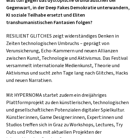
Was tun gegen das dystopische Grundrauschen der
SCHLAGER
CAFÉ WOLF
Gegenwart, in der Deep Fakes Demokratie unterwandern,
KULTURLAND STEIERMARK
HARD & HEAVY
KI soziale Teilhabe ersetzt und Eliten
POSTGARAGE
transhumanistischen Fantasien folgen?
SINGER-SONGWRITER
KUNSTGARTEN
RESILIENT GLITCHES zeigt widerständiges Denken in
VOLKSMUSIK
Zeiten technologischen Umbruchs – geprägt von
KRISTALLWERK
Verunsicherung, Echo-Kammern und neuen Allianzen
GOLD & PECH THEATER
zwischen Kunst, Technologie und Aktivismus. Das Festival
versammelt internationale Medienkunst, Theorie und
Aktivismus und sucht zehn Tage lang nach Glitches, Hacks
und neuen Narrativen.
Mit HYPERNOMA startet zudem ein dreijähriges
Plattformprojekt zu den künstlerischen, technologischen
und gesellschaftlichen Potenzialen digitaler Spielkultur.
Künstler:innen, Game Designer:innen, Expert:innen und
Studios treffen sich in Graz zu Workshops, Lectures, Try
Outs und Pitches mit aktuellen Projekten der