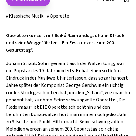
SCHLAGER
CAFÉ WOLF
KULTURLAND STEIERMARK
HARD & HEAVY
#Klassische Musik
#Operette
POSTGARAGE
SINGER-SONGWRITER
KUNSTGARTEN
Operettenkonzert mit Ildikó Raimondi. „Johann Strauß
VOLKSMUSIK
und seine Weggefährten – Ein Festkonzert zum 200.
KRISTALLWERK
Geburtstag“.
GOLD & PECH THEATER
Johann Strauß Sohn, genannt auch der Walzerkönig, war
ein Popstar des 19. Jahrhunderts. Er hat einen so tiefen
Eindruck in der Musikwelt hinterlassen, dass sogar hundert
Jahre später der Komponist George Gershwin ein richtig
cooles Stück geschrieben hat, um den „Schani“, wie man ihn
genannt hat, zu ehren. Seine schwungvolle Operette „Die
Fledermaus“ ist DIE Operette schlechthin und den
berühmten Donauwalzer hört man immer noch jedes Jahr
zu Silvester um Punkt Mitternacht. Seine schwungvollen
Melodien werden an seinem 200. Geburtstag so richtig