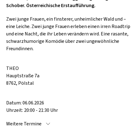
SCHLAGER
Schober. Österreichische Erstaufführung.
CAFÉ WOLF
KULTURLAND STEIERMARK
HARD & HEAVY
Zwei junge Frauen, ein finsterer, unheimlicher Wald und –
POSTGARAGE
SINGER-SONGWRITER
eine Leiche. Zwei junge Frauen erleben einen irren Roadtrip
KUNSTGARTEN
und eine Nacht, die ihr Leben verändern wird. Eine rasante,
VOLKSMUSIK
schwarzhumorige Komödie über zwei ungewöhnliche
KRISTALLWERK
Freundinnen.
GOLD & PECH THEATER
THEO
Hauptstraße 7a
8762, Pölstal
Datum: 06.06.2026
Uhrzeit: 20:00 - 21:30 Uhr
Weitere Termine