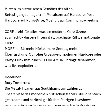
SCHLAGER
CAFÉ WOLF
KULTURLAND STEIERMARK
Mitten im historischen Gemäuer der alten
HARD & HEAVY
Befestigungsanlage trifft Metalcore auf Hardcore, Post-
POSTGARAGE
SINGER-SONGWRITER
Hardcore auf Punk-Drive, Moshpit auf Community-Feeling.
KUNSTGARTEN
VOLKSMUSIK
CORE steht für alles, was die moderne Core-Szene
KRISTALLWERK
ausmacht – düstere Intensität, brachiale Riffs, emotionale
Tiefe.
GOLD & PECH THEATER
MORE heißt: mehr Härte, mehr Genres, mehr
Überraschung. Ob roher Crossover, moderner Hardcore oder
Party-Punk mit Punch – CORE&MORE bringt zusammen,
was live explodiert.
Headliner:
Bury Tomorrow
Die Metal-Titanen aus Southhampton zählen zur
Speerspitze des modernen britischen Metals. Millionenfach
gestreamt und berüchtigt für ihre feurigen Liveshows,
vereinen sie pure Leidenschaft, messerscharfe Präzision