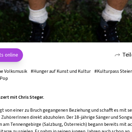
GOLD & PECH THEATER
Tei
ts online
e Volksmusik
#Hunger auf Kunst und Kultur
#Kulturpass Steie
 Pop
zert mit Chris Steger.
ngt von einer zu Bruch gegangenen Beziehung und schafft es mit s
ie ZuhörerInnen direkt abzuholen. Der 18-jährige Sänger und Songw
in am Tennengebirge (Salzburg, Österreich) begann bereits mit a
itarre zu spielen. Er nahm in seinen jungen Jahren auch schon an