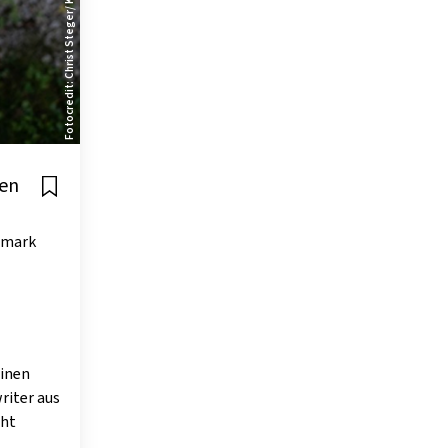
Fotocredit: Christ Steger/ Konstantin Kurasch
len
rmark
einen
riter aus
cht