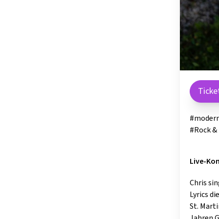
Ticke
#modern
#Rock &
Live-Kon
Chris si
Lyrics d
St. Mart
Jahren G