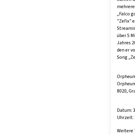
mehreren
„Falco g
"Zefix" 
Streamin
über 5 M
Jahres 2
den er v
Song „Ze
Orpheum
Orpheum
8020, Gr
Datum: 3
Uhrzeit: 
Weitere