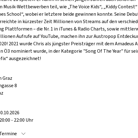
 Musik-Wettbewerben teil, wie „The Voice Kids“, „Kiddy Contest“
oes School“, wobei er letztere beide gewinnen konnte. Seine Debu
erreichte in kürzester Zeit Millionen von Streams auf den verschie
g Plattformen – die Nr. 1 in iTunes & Radio Charts, sowie mittler
illionen Aufrufe auf YouTube, machen ihn zur Austropop Entdecku
020! 2021 wurde Chris als jüngster Preisträger mit dem Amadeus A
on Ö3 nominiert wurde, in der Kategorie "Song Of The Year" für se
fix“ ausgezeichnet!
 Graz
gasse 8
az
0.10.2026
20:00 - 22:00 Uhr
 Termine