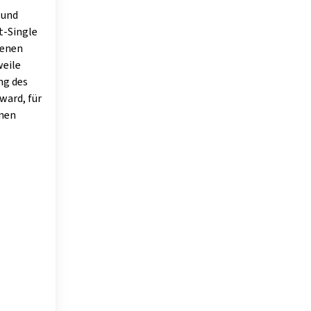
 und
t-Single
denen
weile
ng des
ward, für
inen