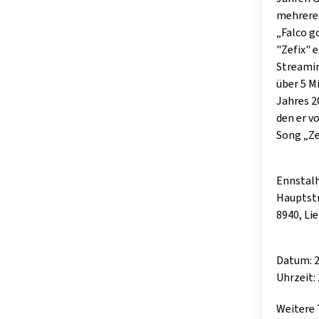
mehreren
„Falco g
"Zefix" 
Streamin
über 5 M
Jahres 2
den er v
Song „Ze
Ennstalh
Hauptst
8940, Li
Datum: 2
Uhrzeit: 
Weitere