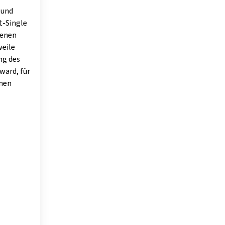
 und
t-Single
denen
weile
ng des
ward, für
inen