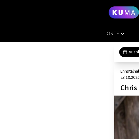
ORTE
ÜBERSICHT
Ausbl
AUSSEERLA
Ennstalhal
ERZBERG L
23.10.202
GESAEUSE
Chris
GRAZ
HOCHSTEIE
MURAU
MURTAL