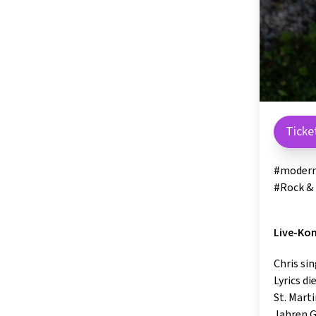
Ticke
#modern
#Rock &
Live-Kon
Chris si
Lyrics d
St. Mart
Jahren G