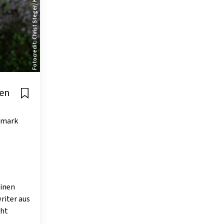
Fotocredit: Christ Steger/ Konstantin Kurasch
len
rmark
einen
riter aus
cht