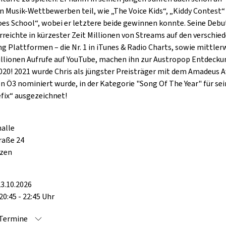
 Musik-Wettbewerben teil, wie „The Voice Kids“, „Kiddy Contest“
oes School“, wobei er letztere beide gewinnen konnte. Seine Debu
erreichte in kürzester Zeit Millionen von Streams auf den verschie
g Plattformen – die Nr. 1 in iTunes & Radio Charts, sowie mittler
illionen Aufrufe auf YouTube, machen ihn zur Austropop Entdecku
020! 2021 wurde Chris als jüngster Preisträger mit dem Amadeus A
on Ö3 nominiert wurde, in der Kategorie "Song Of The Year" für se
fix“ ausgezeichnet!
alle
raße 24
ezen
3.10.2026
20:45 - 22:45 Uhr
 Termine