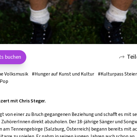
GOLD & PECH THEATER
Tei
ts buchen
e Volksmusik
#Hunger auf Kunst und Kultur
#Kulturpass Steie
 Pop
zert mit Chris Steger.
ngt von einer zu Bruch gegangenen Beziehung und schafft es mit s
ie ZuhörerInnen direkt abzuholen. Der 18-jährige Sänger und Songw
in am Tennengebirge (Salzburg, Österreich) begann bereits mit a
itarre zu spielen. Er nahm in seinen jungen Jahren auch schon an