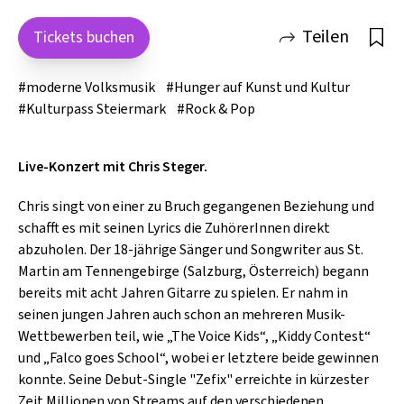
SCHLAGER
CAFÉ WOLF
KULTURLAND STEIERMARK
Teilen
Tickets buchen
HARD & HEAVY
POSTGARAGE
SINGER-SONGWRITER
#moderne Volksmusik
#Hunger auf Kunst und Kultur
KUNSTGARTEN
#Kulturpass Steiermark
#Rock & Pop
VOLKSMUSIK
KRISTALLWERK
GOLD & PECH THEATER
Live-Konzert mit Chris Steger.
Chris singt von einer zu Bruch gegangenen Beziehung und
schafft es mit seinen Lyrics die ZuhörerInnen direkt
abzuholen. Der 18-jährige Sänger und Songwriter aus St.
Martin am Tennengebirge (Salzburg, Österreich) begann
bereits mit acht Jahren Gitarre zu spielen. Er nahm in
seinen jungen Jahren auch schon an mehreren Musik-
Wettbewerben teil, wie „The Voice Kids“, „Kiddy Contest“
und „Falco goes School“, wobei er letztere beide gewinnen
konnte. Seine Debut-Single "Zefix" erreichte in kürzester
Zeit Millionen von Streams auf den verschiedenen