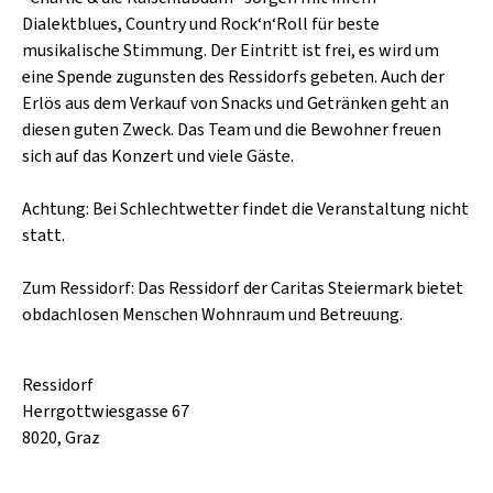
SCHLAGER
Dialektblues, Country und Rock‘n‘Roll für beste
CAFÉ WOLF
KULTURLAND STEIERMARK
HARD & HEAVY
musikalische Stimmung. Der Eintritt ist frei, es wird um
POSTGARAGE
eine Spende zugunsten des Ressidorfs gebeten. Auch der
SINGER-SONGWRITER
Erlös aus dem Verkauf von Snacks und Getränken geht an
KUNSTGARTEN
diesen guten Zweck. Das Team und die Bewohner freuen
VOLKSMUSIK
sich auf das Konzert und viele Gäste.
KRISTALLWERK
GOLD & PECH THEATER
Achtung: Bei Schlechtwetter findet die Veranstaltung nicht
statt.
Zum Ressidorf: Das Ressidorf der Caritas Steiermark bietet
obdachlosen Menschen Wohnraum und Betreuung.
Ressidorf
Herrgottwiesgasse 67
8020, Graz