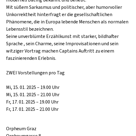
modernes Dating bekannt und beliebt.
SCHLAGER
CAFÉ WOLF
Mit süßem Sarkasmus und politischer, aber humorvoller
KULTURLAND STEIERMARK
HARD & HEAVY
Unkorrektheit hinterfragt er die gesellschaftlichen
POSTGARAGE
Phänomene, die in Europa lebende Menschen als normalen
SINGER-SONGWRITER
Lebensstil bezeichnen.
KUNSTGARTEN
Seine unverblümte Erzählkunst mit starker, bildhafter
VOLKSMUSIK
KRISTALLWERK
Sprache , sein Charme, seine Improvisationen und sein
witziger Vortrag machen Captains Auftritt zu einem
GOLD & PECH THEATER
faszinierenden Erlebnis.
ZWEI Vorstellungen pro Tag
Mi, 15. 01. 2025 – 19.00 Uhr
Mi, 15. 01. 2025 – 21.00 Uhr
Fr, 17. 01. 2025 – 19.00 Uhr
Fr, 17. 01. 2025 – 21.00 Uhr
Orpheum Graz