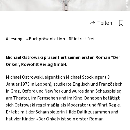
SCHLAGER
CAFÉ WOLF
KULTURLAND STEIERMARK
HARD & HEAVY
POSTGARAGE
Teilen
SINGER-SONGWRITER
KUNSTGARTEN
VOLKSMUSIK
#Lesung
#Buchpräsentation
#Eintritt frei
KRISTALLWERK
GOLD & PECH THEATER
Michael Ostrowski präsentiert seinen ersten Roman "Der
Onkel", Rowohlt Verlag GmbH.
Michael Ostrowski, eigentlich Michael Stockinger ( 3.
Januar 1973 in Leoben), studierte Englisch und Französisch
in Graz, Oxford und New York und wurde dann Schauspieler,
am Theater, im Fernsehen und im Kino. Daneben betätigt
sich Ostrowski regelmäßig als Moderator und führt Regie.
Er lebt mit der Schauspielerin Hilde Dalik zusammen und
hat vier Kinder. «Der Onkel» ist sein erster Roman.