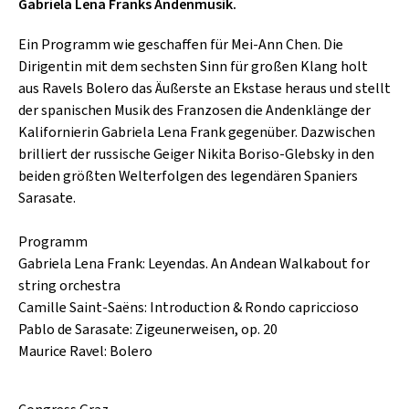
SCHLAGER
Gabriela Lena Franks Andenmusik.
CAFÉ WOLF
KULTURLAND STEIERMARK
HARD & HEAVY
Ein Programm wie geschaffen für Mei-Ann Chen. Die
POSTGARAGE
Dirigentin mit dem sechsten Sinn für großen Klang holt
SINGER-SONGWRITER
aus Ravels Bolero das Äußerste an Ekstase heraus und stellt
KUNSTGARTEN
der spanischen Musik des Franzosen die Andenklänge der
VOLKSMUSIK
KRISTALLWERK
Kalifornierin Gabriela Lena Frank gegenüber. Dazwischen
brilliert der russische Geiger Nikita Boriso-Glebsky in den
GOLD & PECH THEATER
beiden größten Welterfolgen des legendären Spaniers
Sarasate.
Programm
Gabriela Lena Frank: Leyendas. An Andean Walkabout for
string orchestra
Camille Saint-Saëns: Introduction & Rondo capriccioso
Pablo de Sarasate: Zigeunerweisen, op. 20
Maurice Ravel: Bolero