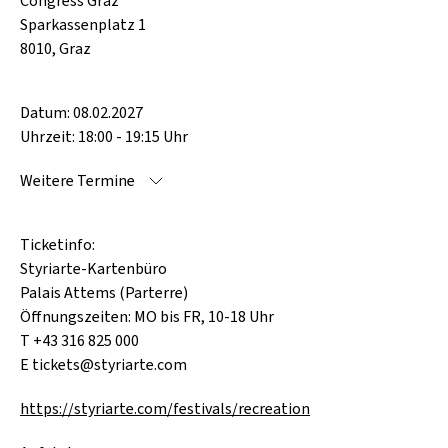
Congress Graz
Sparkassenplatz 1
8010, Graz
Datum: 08.02.2027
Uhrzeit: 18:00 - 19:15 Uhr
Weitere Termine
08.02.2027 18:00 - 19:15 Uhr
08.02.2027 20:00 - 21:15 Uhr
Ticketinfo:
Styriarte-Kartenbüro
Palais Attems (Parterre)
Öffnungszeiten: MO bis FR, 10-18 Uhr
T +43 316 825 000
E tickets@styriarte.com
https://styriarte.com/festivals/recreation