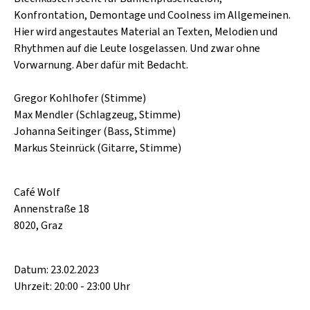
SCHLAGER
Konfrontation, Demontage und Coolness im Allgemeinen.
CAFÉ WOLF
KULTURLAND STEIERMARK
HARD & HEAVY
Hier wird angestautes Material an Texten, Melodien und
POSTGARAGE
Rhythmen auf die Leute losgelassen. Und zwar ohne
SINGER-SONGWRITER
Vorwarnung. Aber dafür mit Bedacht.
KUNSTGARTEN
VOLKSMUSIK
Gregor Kohlhofer (Stimme)
KRISTALLWERK
Max Mendler (Schlagzeug, Stimme)
GOLD & PECH THEATER
Johanna Seitinger (Bass, Stimme)
Markus Steinrück (Gitarre, Stimme)
Café Wolf
Annenstraße 18
8020, Graz
Datum: 23.02.2023
Uhrzeit: 20:00 - 23:00 Uhr