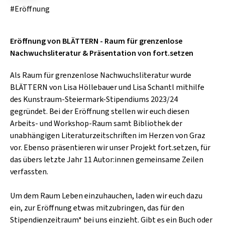
SCHLAGER
#Eröffnung
CAFÉ WOLF
KULTURLAND STEIERMARK
HARD & HEAVY
POSTGARAGE
Eröffnung von BLÄTTERN - Raum für grenzenlose
SINGER-SONGWRITER
KUNSTGARTEN
Nachwuchsliteratur & Präsentation von fort.setzen
VOLKSMUSIK
KRISTALLWERK
Als Raum für grenzenlose Nachwuchsliteratur wurde
BLÄTTERN von Lisa Höllebauer und Lisa Schantl mithilfe
GOLD & PECH THEATER
des Kunstraum-Steiermark-Stipendiums 2023/24
gegründet. Bei der Eröffnung stellen wir euch diesen
Arbeits- und Workshop-Raum samt Bibliothek der
unabhängigen Literaturzeitschriften im Herzen von Graz
vor. Ebenso präsentieren wir unser Projekt fort.setzen, für
das übers letzte Jahr 11 Autor:innen gemeinsame Zeilen
verfassten.
Um dem Raum Leben einzuhauchen, laden wir euch dazu
ein, zur Eröffnung etwas mitzubringen, das für den
Stipendienzeitraum* bei uns einzieht. Gibt es ein Buch oder