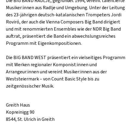
SCHLAGER
Die BIG BAND RADLJE, gegründet 1994, vereint talentierte
CAFÉ WOLF
Musiker:innen aus Radlje und Umgebung. Unter der Leitung
KULTURLAND STEIERMARK
HARD & HEAVY
des 23-jährigen deutsch-katalanischen Trompeters Jordi
POSTGARAGE
Roviró, der auch die Vienna Composers Big Band dirigiert
SINGER-SONGWRITER
und mit renommierten Ensembles wie der NDR Big Band
KUNSTGARTEN
VOLKSMUSIK
auftrat, präsentiert die Band ein abwechslungsreiches
KRISTALLWERK
Programm mit Eigenkompositionen.
GOLD & PECH THEATER
Die BIG BAND WEST präsentiert ein vielseitiges Programm
mit Werken regionaler Komponist:innen und
Arrangeur:innen und vereint Musiker:innen aus der
Weststeiermark – von Count Basic Style bis zu
zeitgenössischer Musik.
Greith Haus
Kopreinigg 90
8544, St. Ulrich in Greith