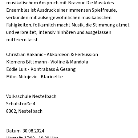
SCHLAGER
musikalischem Anspruch mit Bravour. Die Musik des
CAFÉ WOLF
Ensembles ist Ausdruck einer immensen Spielfreude,
KULTURLAND STEIERMARK
HARD & HEAVY
verbunden mit außergewöhnlichen musikalischen
POSTGARAGE
Fähigkeiten. folksmilch macht Musik, die Stimmung atmet
SINGER-SONGWRITER
KUNSTGARTEN
und verbreitet, intensiv hinhören und ausgelassen
VOLKSMUSIK
mitfeiern lässt.
KRISTALLWERK
Christian Bakanic - Akkordeon & Perkussion
GOLD & PECH THEATER
Klemens Bittmann - Violine & Mandola
Eddie Luis - Kontrabass & Gesang
Milos Milojevic - Klarinette
Volksschule Nestelbach
Schulstraße 4
8302, Nestelbach
Datum: 30.08.2024