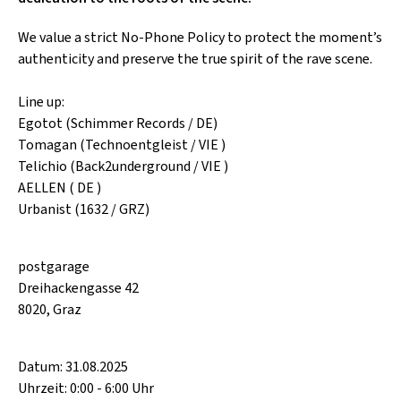
SCHLAGER
CAFÉ WOLF
KULTURLAND STEIERMARK
We value a strict No-Phone Policy to protect the moment’s
HARD & HEAVY
POSTGARAGE
authenticity and preserve the true spirit of the rave scene.
SINGER-SONGWRITER
KUNSTGARTEN
Line up:
VOLKSMUSIK
Egotot (Schimmer Records / DE)
KRISTALLWERK
Tomagan (Technoentgleist / VIE )
GOLD & PECH THEATER
Telichio (Back2underground / VIE )
AELLEN ( DE )
Urbanist (1632 / GRZ)
postgarage
Dreihackengasse 42
8020, Graz
Datum: 31.08.2025
Uhrzeit: 0:00 - 6:00 Uhr