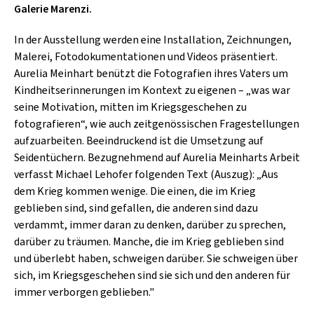
SCHLAGER
Galerie Marenzi.
CAFÉ WOLF
KULTURLAND STEIERMARK
HARD & HEAVY
In der Ausstellung werden eine Installation, Zeichnungen,
POSTGARAGE
Malerei, Fotodokumentationen und Videos präsentiert.
SINGER-SONGWRITER
KUNSTGARTEN
Aurelia Meinhart benützt die Fotografien ihres Vaters um
VOLKSMUSIK
Kindheitserinnerungen im Kontext zu eigenen – „was war
KRISTALLWERK
seine Motivation, mitten im Kriegsgeschehen zu
fotografieren“, wie auch zeitgenössischen Fragestellungen
GOLD & PECH THEATER
aufzuarbeiten. Beeindruckend ist die Umsetzung auf
Seidentüchern. Bezugnehmend auf Aurelia Meinharts Arbeit
verfasst Michael Lehofer folgenden Text (Auszug): „Aus
dem Krieg kommen wenige. Die einen, die im Krieg
geblieben sind, sind gefallen, die anderen sind dazu
verdammt, immer daran zu denken, darüber zu sprechen,
darüber zu träumen. Manche, die im Krieg geblieben sind
und überlebt haben, schweigen darüber. Sie schweigen über
sich, im Kriegsgeschehen sind sie sich und den anderen für
immer verborgen geblieben."