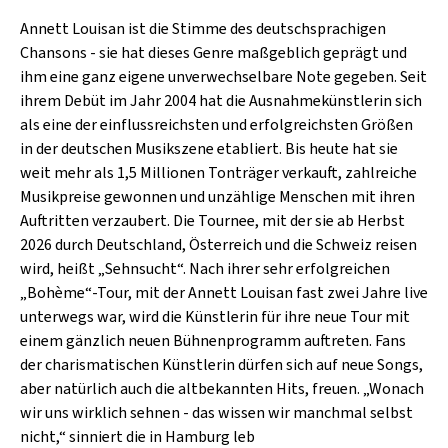
SCHLAGER
CAFÉ WOLF
Annett Louisan ist die Stimme des deutschsprachigen
KULTURLAND STEIERMARK
HARD & HEAVY
Chansons - sie hat dieses Genre maßgeblich geprägt und
POSTGARAGE
ihm eine ganz eigene unverwechselbare Note gegeben. Seit
SINGER-SONGWRITER
ihrem Debüt im Jahr 2004 hat die Ausnahmekünstlerin sich
KUNSTGARTEN
VOLKSMUSIK
als eine der einflussreichsten und erfolgreichsten Größen
KRISTALLWERK
in der deutschen Musikszene etabliert. Bis heute hat sie
weit mehr als 1,5 Millionen Tonträger verkauft, zahlreiche
GOLD & PECH THEATER
Musikpreise gewonnen und unzählige Menschen mit ihren
Auftritten verzaubert. Die Tournee, mit der sie ab Herbst
2026 durch Deutschland, Österreich und die Schweiz reisen
wird, heißt „Sehnsucht“. Nach ihrer sehr erfolgreichen
„Bohème“-Tour, mit der Annett Louisan fast zwei Jahre live
unterwegs war, wird die Künstlerin für ihre neue Tour mit
einem gänzlich neuen Bühnenprogramm auftreten. Fans
der charismatischen Künstlerin dürfen sich auf neue Songs,
aber natürlich auch die altbekannten Hits, freuen. „Wonach
wir uns wirklich sehnen - das wissen wir manchmal selbst
nicht,“ sinniert die in Hamburg leb