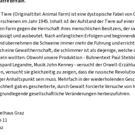
tre Britain.
GOLD & PECH THEATER
 Tiere (Originaltitel: Animal Farm) ist eine dystopische Fabel von
rschienen im Jahr 1945. Inhalt ist der Aufstand der Tiere auf einer
en Farm gegen die Herrschaft ihres menschlichen Besitzers, der si
ässigt und ausbeutet. Nach anfänglichen Erfolgen und beginnen
d übernehmen die Schweine immer mehr die Führung und errich
ich eine Gewaltherrschaft, die schlimmer ist als diejenige, welche 
eln wollten. Obwohl unsere Produktion - Bühnentext Paul Stebbi
spard Legandre, Musik John Kenney - versucht der Orwell-Erzählu
n, versucht sie gleichzeitig zu zeigen, dass die russische Revoluti
iger Anhaltspunkt sein muss. Mehrfach in der wiederholenden Ges
chheit gab es gescheiterte, durch Gewalt forcierte Versuche von 
rundlegende gesellschaftliche Veränderungen herbeizuführen.
elhaus Graz
e 11
az