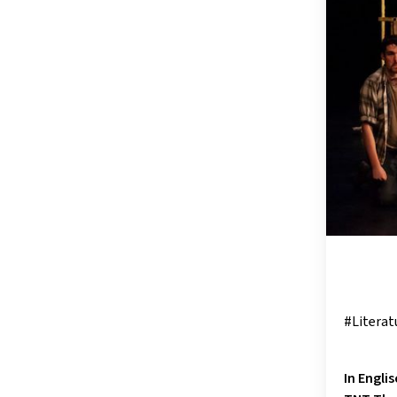
OSTSTEIER
SCHLADMIN
SÜDSTEIER
THERMEN- 
#Literat
In Engl