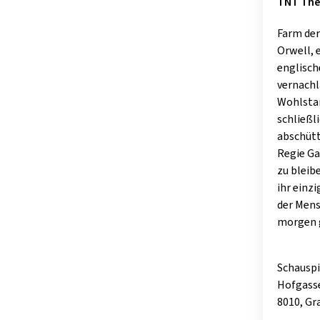
TNT Thea
Farm der
Orwell, e
englisch
vernachl
Wohlstan
schließl
abschütt
Regie Ga
zu bleibe
ihr einz
der Mens
morgen g
Schauspi
Hofgass
8010, Gr