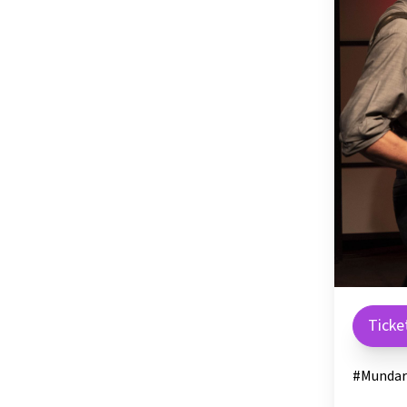
OSTSTEIER
SCHLADMIN
SÜDSTEIER
THERMEN- 
Ticke
#Mundar