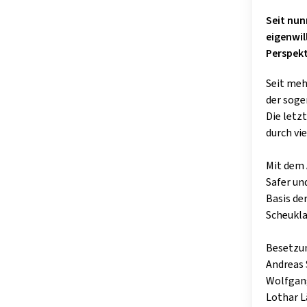
Seit nun
eigenwil
Perspekt
Seit meh
der soge
Die letz
durch vi
Mit dem 
Safer un
Basis de
Scheukla
Besetzu
Andreas 
Wolfgang
Lothar L