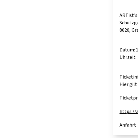
ARTist's
Schützga
8020, Gr
Datum: 1
Uhrzeit: 
Ticketin
Hier gilt
Ticketpre
https://a
Anfahrt