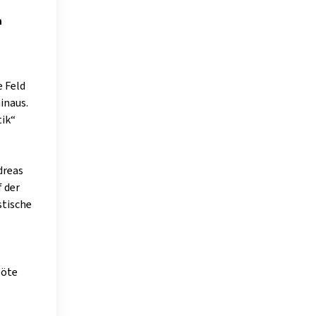
n
e Feld
inaus.
tik“
dreas
 der
stische
löte