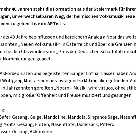
GOLD & PECH THEATER
mehr 40 Jahren steht die Formation aus der Steiermark für ihre
ligen, unverwechselbaren Weg, der heimischen Volksmusik neue
iven zu geben. Live im ARTist's.
r als 40 Jahre beeinflussen und bereichern Anaida a Noar das weit
nannten „Neuen Volksmusik“ in Österreich und über die Grenzen h
ten beiden CDs wurden vom „Preis der Deutschen Schallplattenkri
er Nominierungen geadelt.
Akkordeonisten und begeisterten Sänger Lothar Lässer haben An
d Wolfgang Moitz einen herausragenden Mitmusiker gefunden. Auf
r in Jahrzehnten gereiften „Noarn – Musik“ wird virtuos, ohne stili
ppen, mit großer Offenheit und Freude musiziert und gesungen.
ng:
Safer: Gesang, Geige, Mandoline, Mandola, Singende Säge, Nasenf
 Moitz: Gesang, Flöten, Nasenflöte, Dudelsack, Piffero
ässer: Gesang, Akkordeon