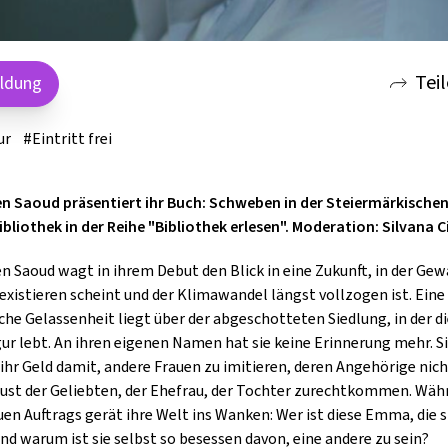
GOLD & PECH THEATER
Tei
ldung
ur
#Eintritt frei
n Saoud präsentiert ihr Buch: Schweben in der Steiermärkische
bliothek in der Reihe "Bibliothek erlesen". Moderation: Silvana C
n Saoud wagt in ihrem Debut den Blick in eine Zukunft, in der Gew
existieren scheint und der Klimawandel längst vollzogen ist. Eine
che Gelassenheit liegt über der abgeschotteten Siedlung, in der d
ur lebt. An ihren eigenen Namen hat sie keine Erinnerung mehr. S
 ihr Geld damit, andere Frauen zu imitieren, deren Angehörige nic
ust der Geliebten, der Ehefrau, der Tochter zurechtkommen. Wäh
uen Auftrags gerät ihre Welt ins Wanken: Wer ist diese Emma, die s
Und warum ist sie selbst so besessen davon, eine andere zu sein?