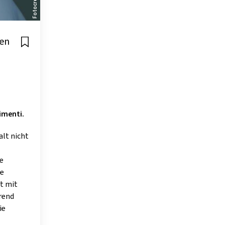
len
n
imenti.
alt nicht
ie
ie
ht mit
rend
ie