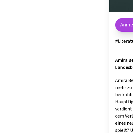
Anme
#Literat
Amira Be
Landesbi
Amira Be
mehr zu 
bedrohli
Hauptfig
verdient
dem Verl
eines ne
spielt? 