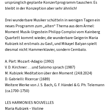
SCHLAGER
ursprünglich geplante Konzertprogramm tauschen: Es
CAFÉ WOLF
bleibt in der Konzeption aber sehr ähnlich!
KULTURLAND STEIERMARK
HARD & HEAVY
POSTGARAGE
Drei wunderbare Musiker schütteln in wenigen Tagen ein
SINGER-SONGWRITER
KUNSTGARTEN
neues Programm zum „alten“ Thema aus dem Ärmel:
VOLKSMUSIK
Moment Musik-Urgestein Philipp Comploi vom Kainberg
KRISTALLWERK
Quartett kommt wieder, die wunderbare Geigerin Maria
Kubizek ist erstmals zu Gast, und Mikayel Balyan spielt
GOLD & PECH THEATER
diesmal nicht Hammerklavier, sondern Cembalo.
A. Pärt: Mozart-Adagio (1992)
V. D. Kirchner: …und Salomo sprach (1987)
M. Kubizek: Meditation über den Moment (24.8.2024)
D. Gabrielli: Ricercar (1689)
Weitere Werke von J. S. Bach, G. F. Händel & G. Ph. Telemann
(ca.1700-1750)
LES HARMONIES NOUVELLES
Maria Kubizek – Violine