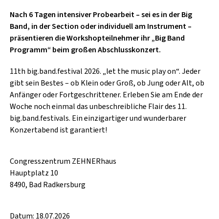
SCHLAGER
CAFÉ WOLF
Nach 6 Tagen intensiver Probearbeit – sei es in der Big
KULTURLAND STEIERMARK
HARD & HEAVY
Band, in der Section oder individuell am Instrument –
POSTGARAGE
präsentieren die Workshopteilnehmer ihr „Big Band
SINGER-SONGWRITER
Programm“ beim großen Abschlusskonzert.
KUNSTGARTEN
VOLKSMUSIK
KRISTALLWERK
11th big.band.festival 2026. „let the music play on“. Jeder
gibt sein Bestes – ob Klein oder Groß, ob Jung oder Alt, ob
GOLD & PECH THEATER
Anfänger oder Fortgeschrittener. Erleben Sie am Ende der
Woche noch einmal das unbeschreibliche Flair des 11.
big.band.festivals. Ein einzigartiger und wunderbarer
Konzertabend ist garantiert!
Congresszentrum ZEHNERhaus
Hauptplatz 10
8490, Bad Radkersburg
Datum: 18.07.2026