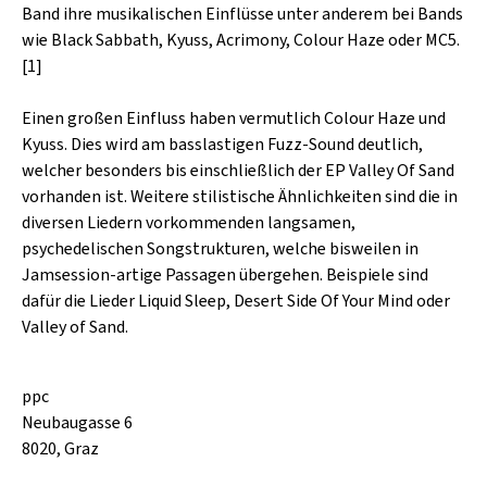
SCHLAGER
Band ihre musikalischen Einflüsse unter anderem bei Bands
CAFÉ WOLF
KULTURLAND STEIERMARK
wie Black Sabbath, Kyuss, Acrimony, Colour Haze oder MC5.
HARD & HEAVY
[1]
POSTGARAGE
SINGER-SONGWRITER
KUNSTGARTEN
Einen großen Einfluss haben vermutlich Colour Haze und
VOLKSMUSIK
Kyuss. Dies wird am basslastigen Fuzz-Sound deutlich,
KRISTALLWERK
welcher besonders bis einschließlich der EP Valley Of Sand
vorhanden ist. Weitere stilistische Ähnlichkeiten sind die in
GOLD & PECH THEATER
diversen Liedern vorkommenden langsamen,
psychedelischen Songstrukturen, welche bisweilen in
Jamsession-artige Passagen übergehen. Beispiele sind
dafür die Lieder Liquid Sleep, Desert Side Of Your Mind oder
Valley of Sand.
ppc
Neubaugasse 6
8020, Graz