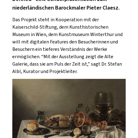
SCHLAGER
CAFÉ WOLF
niederländischen Barockmaler Pieter Claesz.
KULTURLAND STEIERMARK
HARD & HEAVY
POSTGARAGE
Das Projekt steht in Kooperation mit der
SINGER-SONGWRITER
Kaiserschild-Stiftung, dem Kunsthistorischen
KUNSTGARTEN
Museum in Wien, dem Kunstmuseum Winterthur und
VOLKSMUSIK
will mit digitalen Features den Besucherinnen und
KRISTALLWERK
Besuchern ein tieferes Verständnis der Werke
GOLD & PECH THEATER
ermöglichen. “Mit der Ausstellung zeigt die Alte
Galerie, dass sie am Puls der Zeit ist,” sagt Dr. Stefan
Albl, Kurator und Projektleiter.