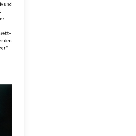
iv und
s
ver
rett-
er den
rer“