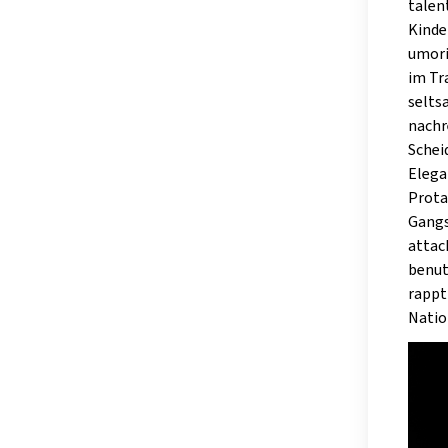
talen
Kinde
umori
im Tr
selts
nachr
Schei
Elega
Prota
Gangs
attac
benut
rappt
Natio