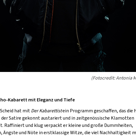
(Fotocredit: Antonia 
ho-Kabarett mit Eleganz und Tiefe
 Scheid hat mit
Der Kabarettist
ein Programm geschaffen, das die 
 der Satire gekonnt austariert und in zeitgenössische Klamotten
et. Raffiniert und klug verpackt er kleine und große Dummheiten,
n, Ängste und Nöte in erstklassige Witze, die viel Nachhaltigkeit m