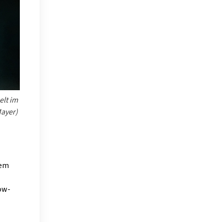
elt im
Mayer)
dem
Low-