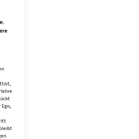
e.
iere
en
ttist,
rlehre
tückt
r Ego,
itt
bleibt
gen