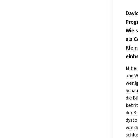
David
Prog
Wie s
als 
Klei
einh
Mit e
und W
wenig
Schau
die B
betri
der K
dysto
von d
schlu