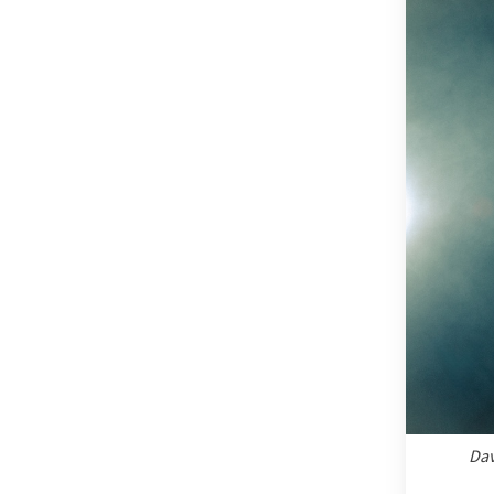
OSTSTEIER
SCHLADMIN
SÜDSTEIER
THERMEN- 
Dav