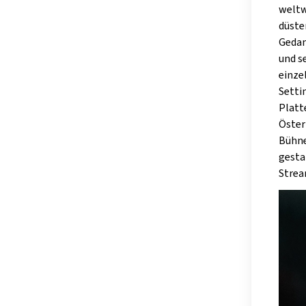
weltw
düste
Gedan
und s
einze
Setti
Platt
Öster
Bühne
gesta
Strea