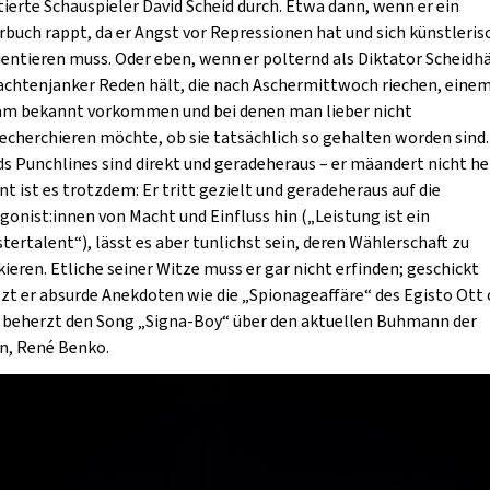
tierte Schauspieler David Scheid durch. Etwa dann, wenn er ein
rbuch rappt, da er Angst vor Repressionen hat und sich künstleris
entieren muss. Oder eben, wenn er polternd als Diktator Scheidh
achtenjanker Reden hält, die nach Aschermittwoch riechen, eine
am bekannt vorkommen und bei denen man lieber nicht
echerchieren möchte, ob sie tatsächlich so gehalten worden sind.
ds Punchlines sind direkt und geradeheraus – er mäandert nicht h
nt ist es trotzdem: Er tritt gezielt und geradeheraus auf die
gonist:innen von Macht und Einfluss hin („Leistung ist ein
tertalent“), lässt es aber tunlichst sein, deren Wählerschaft zu
kieren. Etliche seiner Witze muss er gar nicht erfinden; geschickt
zt er absurde Anekdoten wie die „Spionageaffäre“ des Egisto Ott 
 beherzt den Song „Signa-Boy“ über den aktuellen Buhmann der
n, René Benko.