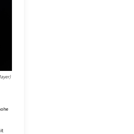
Mayer)
hohe
it