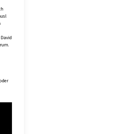
ch
äusl
m
 David
erum.
oder