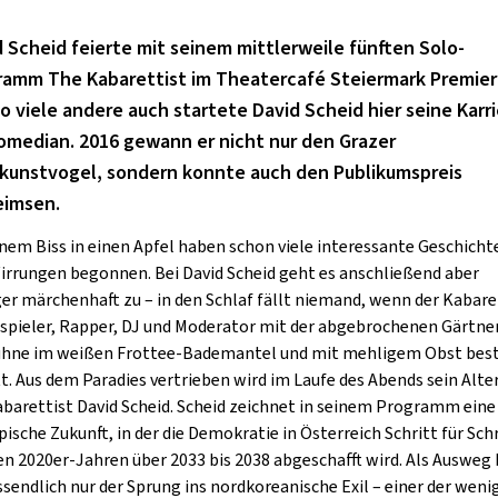
GOLD & PECH THEATER
 Scheid feierte mit seinem mittlerweile fünften Solo-
ramm The Kabarettist im Theatercafé Steiermark Premier
o viele andere auch startete David Scheid hier seine Karr
Comedian. 2016 gewann er nicht nur den Grazer
nkunstvogel, sondern konnte auch den Publikumspreis
eimsen.
inem Biss in einen Apfel haben schon viele interessante Geschicht
irrungen begonnen. Bei
David Scheid
geht es anschließend aber
er märchenhaft zu – in den Schlaf fällt niemand, wenn der Kabare
spieler, Rapper, DJ und Moderator mit der abgebrochenen Gärtne
ühne im weißen Frottee-Bademantel und mit mehligem Obst bes
tt. Aus dem Paradies vertrieben wird im Laufe des Abends sein Alte
abarettist David Scheid. Scheid zeichnet in seinem Programm eine
pische Zukunft, in der die Demokratie in Österreich Schritt für Schr
en 2020er-Jahren über 2033 bis 2038 abgeschafft wird. Als Ausweg 
ssendlich nur der Sprung ins nordkoreanische Exil – einer der weni