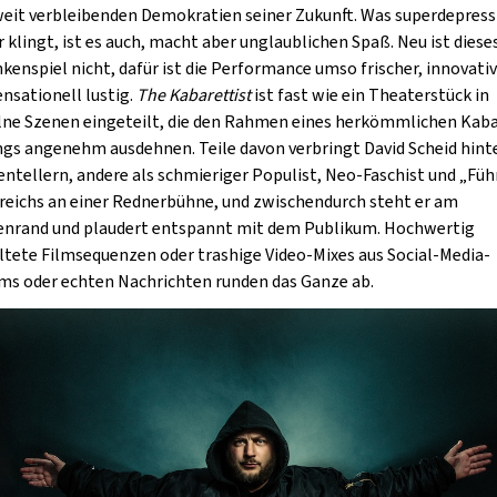
eit verbleibenden Demokratien seiner Zukunft. Was superdepress
r klingt, ist es auch, macht aber unglaublichen Spaß. Neu ist diese
kenspiel nicht, dafür ist die Performance umso frischer, innovati
ensationell lustig.
The Kabarettist
ist fast wie ein Theaterstück in
lne Szenen eingeteilt, die den Rahmen eines herkömmlichen Kaba
ngs angenehm ausdehnen. Teile davon verbringt David Scheid hint
entellern, andere als schmieriger Populist, Neo-Faschist und „Füh
reichs an einer Rednerbühne, und zwischendurch steht er am
nrand und plaudert entspannt mit dem Publikum. Hochwertig
ltete Filmsequenzen oder trashige Video-Mixes aus Social-Media-
ms oder echten Nachrichten runden das Ganze ab.