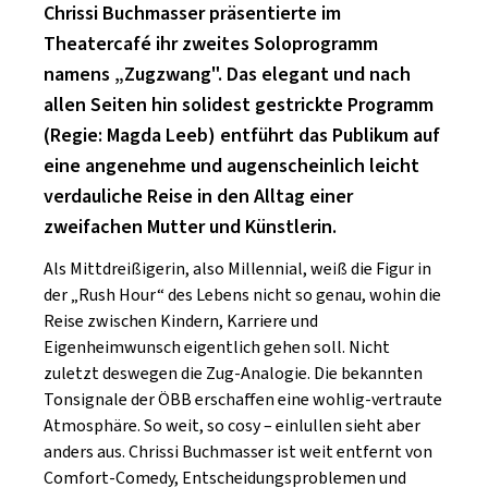
SCHLAGER
Chrissi Buchmasser präsentierte im
CAFÉ WOLF
KULTURLAND STEIERMARK
Theatercafé ihr zweites Soloprogramm
HARD & HEAVY
POSTGARAGE
namens „Zugzwang". Das elegant und nach
SINGER-SONGWRITER
allen Seiten hin solidest gestrickte Programm
KUNSTGARTEN
VOLKSMUSIK
(Regie: Magda Leeb) entführt das Publikum auf
KRISTALLWERK
eine angenehme und augenscheinlich leicht
verdauliche Reise in den Alltag einer
GOLD & PECH THEATER
zweifachen Mutter und Künstlerin.
Als Mittdreißigerin, also Millennial, weiß die Figur in
der „Rush Hour“ des Lebens nicht so genau, wohin die
Reise zwischen Kindern, Karriere und
Eigenheimwunsch eigentlich gehen soll. Nicht
zuletzt deswegen die Zug-Analogie. Die bekannten
Tonsignale der ÖBB erschaffen eine wohlig-vertraute
Atmosphäre. So weit, so cosy – einlullen sieht aber
anders aus. Chrissi Buchmasser ist weit entfernt von
Comfort-Comedy, Entscheidungsproblemen und