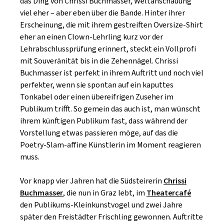
das Ding von Chrissi Buchmasser, Weltanschauung
viel eher – aber eben über die Bande. Hinter ihrer
Erscheinung, die mit ihrem gestreiften Oversize-Shirt
eher an einen Clown-Lehrling kurz vor der
Lehrabschlussprüfung erinnert, steckt ein Vollprofi
mit Souveränität bis in die Zehennägel. Chrissi
Buchmasser ist perfekt in ihrem Auftritt und noch viel
perfekter, wenn sie spontan auf ein kaputtes
Tonkabel oder einen übereifrigen Zuseher im
Publikum trifft. So gemein das auch ist, man wünscht
ihrem künftigen Publikum fast, dass während der
Vorstellung etwas passieren möge, auf das die
Poetry-Slam-affine Künstlerin im Moment reagieren
muss.
Vor knapp vier Jahren hat die Südsteirerin
Chrissi
Buchmasser
, die nun in Graz lebt, im
Theatercafé
den Publikums-Kleinkunstvogel und zwei Jahre
später den Freistädter Frischling gewonnen. Auftritte