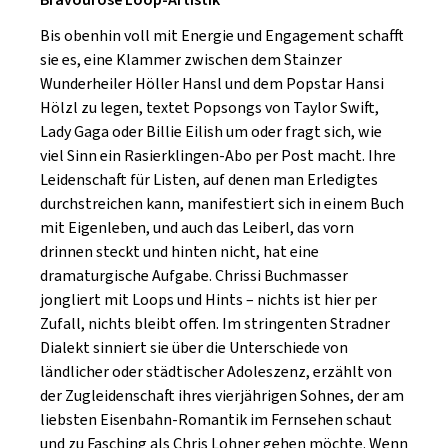
Bravouröse Loop-Artistik
Bis obenhin voll mit Energie und Engagement schafft
sie es, eine Klammer zwischen dem Stainzer
Wunderheiler Höller Hansl und dem Popstar Hansi
Hölzl zu legen, textet Popsongs von Taylor Swift,
Lady Gaga oder Billie Eilish um oder fragt sich, wie
viel Sinn ein Rasierklingen-Abo per Post macht. Ihre
Leidenschaft für Listen, auf denen man Erledigtes
durchstreichen kann, manifestiert sich in einem Buch
mit Eigenleben, und auch das Leiberl, das vorn
drinnen steckt und hinten nicht, hat eine
dramaturgische Aufgabe. Chrissi Buchmasser
jongliert mit Loops und Hints – nichts ist hier per
Zufall, nichts bleibt offen. Im stringenten Stradner
Dialekt sinniert sie über die Unterschiede von
ländlicher oder städtischer Adoleszenz, erzählt von
der Zugleidenschaft ihres vierjährigen Sohnes, der am
liebsten Eisenbahn-Romantik im Fernsehen schaut
und zu Fasching als Chris Lohner gehen möchte. Wenn