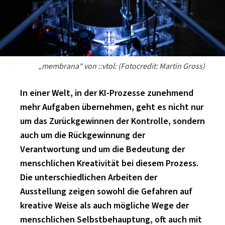
SCHLAGER
CAFÉ WOLF
KULTURLAND STEIERMARK
HARD & HEAVY
POSTGARAGE
SINGER-SONGWRITER
KUNSTGARTEN
VOLKSMUSIK
„membrana“ von ::vtol: (Fotocredit: Martin Gross)
KRISTALLWERK
GOLD & PECH THEATER
In einer Welt, in der KI-Prozesse zunehmend
mehr Aufgaben übernehmen, geht es nicht nur
um das Zurückgewinnen der Kontrolle, sondern
auch um die Rückgewinnung der
Verantwortung und um die Bedeutung der
menschlichen Kreativität bei diesem Prozess.
Die unterschiedlichen Arbeiten der
Ausstellung zeigen sowohl die Gefahren auf
kreative Weise als auch mögliche Wege der
menschlichen Selbstbehauptung, oft auch mit