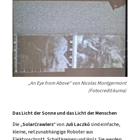
„An Eye from Above“ von Nicolas Montgermont
(Fotocredit:kuma)
Das Licht der Sonne und das Licht der Menschen
Die
„SolarCrawlers“
von
Juli Laczkó
sind einfache,
kleine, netzunabhängige Roboter aus
Elektroschrott, Schaltkreisen und Holz. Sie werden