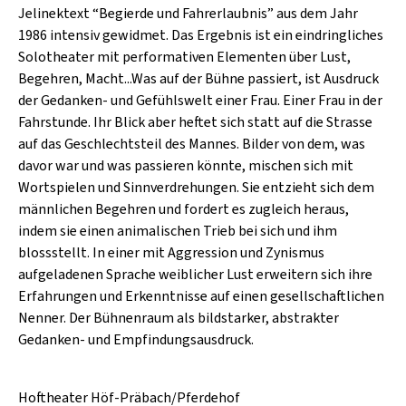
SCHLAGER
Jelinektext “Begierde und Fahrerlaubnis” aus dem Jahr
CAFÉ WOLF
KULTURLAND STEIERMARK
1986 intensiv gewidmet. Das Ergebnis ist ein eindringliches
HARD & HEAVY
POSTGARAGE
Solotheater mit performativen Elementen über Lust,
SINGER-SONGWRITER
Begehren, Macht...Was auf der Bühne passiert, ist Ausdruck
KUNSTGARTEN
der Gedanken- und Gefühlswelt einer Frau. Einer Frau in der
VOLKSMUSIK
Fahrstunde. Ihr Blick aber heftet sich statt auf die Strasse
KRISTALLWERK
auf das Geschlechtsteil des Mannes. Bilder von dem, was
GOLD & PECH THEATER
davor war und was passieren könnte, mischen sich mit
Wortspielen und Sinnverdrehungen. Sie entzieht sich dem
männlichen Begehren und fordert es zugleich heraus,
indem sie einen animalischen Trieb bei sich und ihm
blossstellt. In einer mit Aggression und Zynismus
aufgeladenen Sprache weiblicher Lust erweitern sich ihre
Erfahrungen und Erkenntnisse auf einen gesellschaftlichen
Nenner. Der Bühnenraum als bildstarker, abstrakter
Gedanken- und Empfindungsausdruck.
Hoftheater Höf-Präbach/Pferdehof