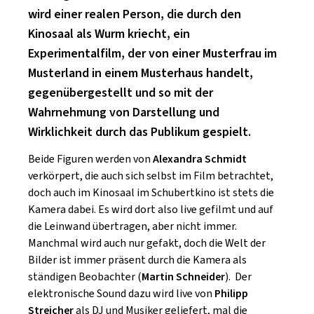
SCHLAGER
wird einer realen Person, die durch den
CAFÉ WOLF
KULTURLAND STEIERMARK
HARD & HEAVY
Kinosaal als Wurm kriecht, ein
POSTGARAGE
Experimentalfilm, der von einer Musterfrau im
SINGER-SONGWRITER
KUNSTGARTEN
Musterland in einem Musterhaus handelt,
VOLKSMUSIK
gegenübergestellt und so mit der
KRISTALLWERK
Wahrnehmung von Darstellung und
GOLD & PECH THEATER
Wirklichkeit durch das Publikum gespielt.
Beide Figuren werden von
Alexandra Schmidt
verkörpert, die auch sich selbst im Film betrachtet,
doch auch im Kinosaal im Schubertkino ist stets die
Kamera dabei. Es wird dort also live gefilmt und auf
die Leinwand übertragen, aber nicht immer.
Manchmal wird auch nur gefakt, doch die Welt der
Bilder ist immer präsent durch die Kamera als
ständigen Beobachter (
Martin Schneider
). Der
elektronische Sound dazu wird live von
Philipp
Streicher
als DJ und Musiker geliefert, mal die