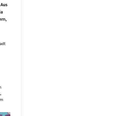
 Aus
ia
ern,
adt
n
,
um