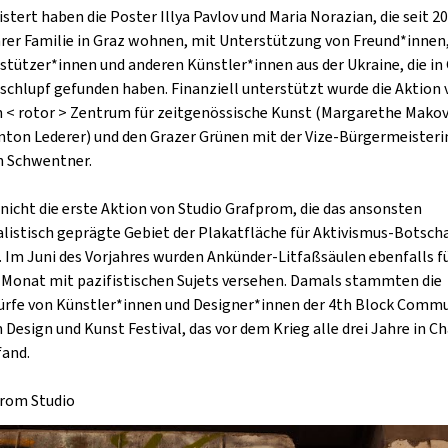
istert haben die Poster Illya Pavlov und Maria Norazian, die seit 2
hrer Familie in Graz wohnen, mit Unterstützung von Freund*innen
stützer*innen und anderen Künstler*innen aus der Ukraine, die in
schlupf gefunden haben. Finanziell unterstützt wurde die Aktion
n < rotor > Zentrum für zeitgenössische Kunst (Margarethe Mako
nton Lederer) und den Grazer Grünen mit der Vize-Bürgermeisteri
h Schwentner.
t nicht die erste Aktion von Studio Grafprom, die das ansonsten
alistisch geprägte Gebiet der Plakatfläche für Aktivismus-Botsch
. Im Juni des Vorjahres wurden Ankünder-Litfaßsäulen ebenfalls f
 Monat mit pazifistischen Sujets versehen. Damals stammten die
rfe von Künstler*innen und Designer*innen der 4th Block Commu
 Design und Kunst Festival, das vor dem Krieg alle drei Jahre in C
fand.
rom Studio