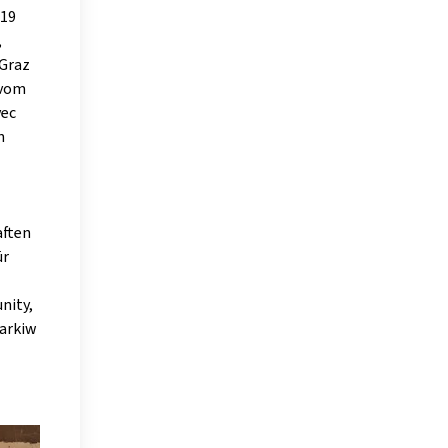
019
,
 Graz
 vom
vec
n
aften
ür
nity,
harkiw