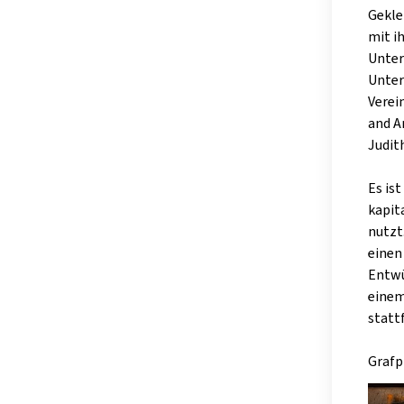
Gekle
mit i
Unter
Unter
Verei
and A
Judit
Es is
kapit
nutzt
einen
Entwü
einem
statt
Grafp