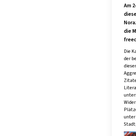
Am 24
diese
Noraz
die 
free
Die K
der b
diese
Aggre
Zitat
Liter
unter
Wider
Plätz
unter
Stadt