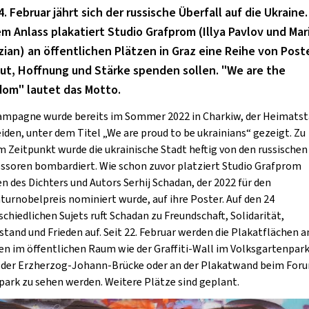
. Februar jährt sich der russische Überfall auf die Ukraine.
GOLD & PECH THEATER
m Anlass plakatiert Studio Grafprom (Illya Pavlov und Mar
ian) an öffentlichen Plätzen in Graz eine Reihe von Post
Mut, Hoffnung und Stärke spenden sollen. "We are the
dom" lautet das Motto.
ampagne wurde bereits im Sommer 2022 in Charkiw, der Heimatst
eiden, unter dem Titel „We are proud to be ukrainians“ gezeigt. Zu
m Zeitpunkt wurde die ukrainische Stadt heftig von den russischen
ssoren bombardiert. Wie schon zuvor platziert Studio Grafprom
en des Dichters und Autors Serhij Schadan, der 2022 für den
aturnobelpreis nominiert wurde, auf ihre Poster. Auf den 24
schiedlichen Sujets ruft Schadan zu Freundschaft, Solidarität,
stand und Frieden auf. Seit 22. Februar werden die Plakatflächen a
en im öffentlichen Raum wie der Graffiti-Wall im Volksgartenpark
 der Erzherzog-Johann-Brücke oder an der Plakatwand beim For
park zu sehen werden. Weitere Plätze sind geplant.