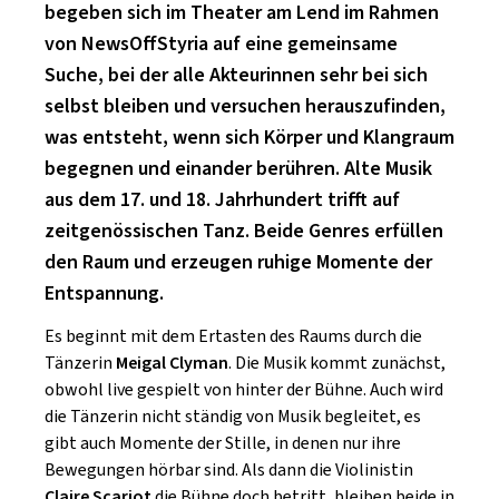
SCHLAGER
begeben sich im Theater am Lend im Rahmen
CAFÉ WOLF
KULTURLAND STEIERMARK
von NewsOffStyria auf eine gemeinsame
HARD & HEAVY
POSTGARAGE
Suche, bei der alle Akteurinnen sehr bei sich
SINGER-SONGWRITER
selbst bleiben und versuchen herauszufinden,
KUNSTGARTEN
VOLKSMUSIK
was entsteht, wenn sich Körper und Klangraum
KRISTALLWERK
begegnen und einander berühren. Alte Musik
aus dem 17. und 18. Jahrhundert trifft auf
GOLD & PECH THEATER
zeitgenössischen Tanz. Beide Genres erfüllen
den Raum und erzeugen ruhige Momente der
Entspannung.
Es beginnt mit dem Ertasten des Raums durch die
Tänzerin
Meigal Clyman
. Die Musik kommt zunächst,
obwohl live gespielt von hinter der Bühne. Auch wird
die Tänzerin nicht ständig von Musik begleitet, es
gibt auch Momente der Stille, in denen nur ihre
Bewegungen hörbar sind. Als dann die Violinistin
Claire Scariot
die Bühne doch betritt, bleiben beide in