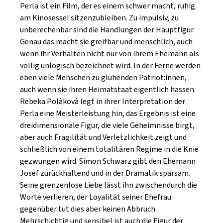
Perla ist ein Film, der es einem schwer macht, ruhig
am Kinosessel sitzenzubleiben. Zu impulsiv, zu
unberechenbar sind die Handlungen der Hauptfigur.
Genau das macht sie greifbar und menschlich, auch
wenn ihr Verhalten nicht nur von ihrem Ehemann als
völlig unlogisch bezeichnet wird. In der Ferne werden
eben viele Menschen zu glühenden Patriot:innen,
auch wenn sie ihren Heimatstaat eigentlich hassen.
Rebeka Polàkovà legt in ihrer Interpretation der
Perla eine Meisterleistung hin, das Ergebnis ist eine
dreidimensionale Figur, die viele Geheimnisse birgt,
aber auch Fragilität und Verletzlichkeit zeigt und
schließlich von einem totalitären Regime in die Knie
gezwungen wird. Simon Schwarz gibt den Ehemann
Josef zurückhaltend und in der Dramatik sparsam.
Seine grenzenlose Liebe lässt ihn zwischendurch die
Worte verlieren, der Loyalität seiner Ehefrau
gegenüber tut dies aber keinen Abbruch.
Mehrschichtig und sensibel ist auch die Figur der