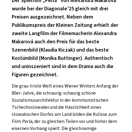
Der Spielfilm „Perla“ von Alexandra Makarová
SCHLAGER
CAFÉ WOLF
wurde bei der Diagonale’25 gleich mit drei
KULTURLAND STEIERMARK
HARD & HEAVY
Preisen ausgezeichnet. Neben dem
POSTGARAGE
SINGER-SONGWRITER
Publikumspreis der Kleinen Zeitung erhielt der
KUNSTGARTEN
zweite Langfilm der Filmemacherin Alexandra
VOLKSMUSIK
Makarová auch den Preis für das beste
KRISTALLWERK
Szenenbild (Klaudia Kiczak) und das beste
GOLD & PECH THEATER
Kostümbild (Monika Buttinger). Authentisch
und uninszeniert sind in dem Drama auch die
Figuren gezeichnet.
Die grau-triste Welt eines Wiener Winters Anfang der
80er-Jahre, die schraurig-schaurig schöne
Sozialismusarchitektur in der kommunistischen
Tschechoslowakei und die Hässlichkeit eines
slowakischen Dorfes am Land bilden die Kulisse zum
Film
Perla
, der zu gleichen Teilen vor und hinter dem
eisernen Vorhang spielt. Die gleichnamige